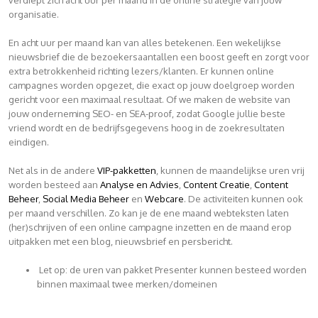
verdiept zich acht uur per maand in de online strategie van jouw
organisatie.
En acht uur per maand kan van alles betekenen. Een wekelijkse
nieuwsbrief die de bezoekersaantallen een boost geeft en zorgt voor
extra betrokkenheid richting lezers/klanten. Er kunnen online
campagnes worden opgezet, die exact op jouw doelgroep worden
gericht voor een maximaal resultaat. Of we maken de website van
jouw onderneming SEO- en SEA-proof, zodat Google jullie beste
vriend wordt en de bedrijfsgegevens hoog in de zoekresultaten
eindigen.
Net als in de andere
VIP-pakketten
, kunnen de maandelijkse uren vrij
worden besteed aan
Analyse en Advies
,
Content Creatie
,
Content
Beheer
,
Social Media Beheer
en
Webcare
. De activiteiten kunnen ook
per maand verschillen. Zo kan je de ene maand webteksten laten
(her)schrijven of een online campagne inzetten en de maand erop
uitpakken met een blog, nieuwsbrief en persbericht.
Let op: de uren van pakket Presenter kunnen besteed worden
binnen maximaal twee merken/domeinen