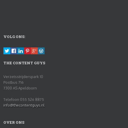
VOLG ONS:
THE CONTENT GUYS
Verzetsstrijderspark 10
Postbus 716
7300 AS Apeldoorn
Telefoon 055 526 8875
info@thecontentguys.nl
OVER ONS