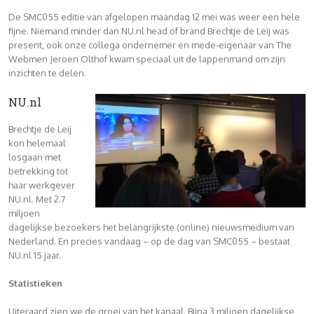
De SMC055 editie van afgelopen maandag 12 mei was weer een hele
fijne. Niemand minder dan NU.nl head of brand Brechtje de Leij was
present, ook onze collega ondernemer en mede-eigenaar van The
Webmen Jeroen Olthof kwam speciaal uit de lappenmand om zijn
inzichten te delen.
NU.nl
Brechtje de Leij
kon helemaal
losgaan met
betrekking tot
haar werkgever
NU.nl. Met 2.7
miljoen
dagelijkse bezoekers het belangrijkste (online) nieuwsmedium van
Nederland. En precies vandaag – op de dag van SMC055 – bestaat
NU.nl 15 jaar.
Statistieken
Uiteraard zien we de groei van het kanaal. Bijna 3 miljoen dagelijkse