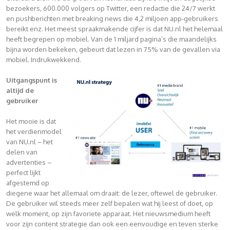
bezoekers, 600.000 volgers op Twitter, een redactie die 24/7 werkt
en pushberichten met breaking news die 4,2 miljoen app-gebruikers
bereikt enz. Het meest spraakmakende cijfer is dat NU.nl het helemaal
heeft begrepen op mobiel. Van de 1 miljard pagina’s die maandelijks
bijna worden bekeken, gebeurt dat lezen in 75% van de gevallen via
mobiel. Indrukwekkend.
Uitgangspunt is
altijd de
gebruiker
Het mooie is dat
het verdienmodel
van NU.nl – het
delen van
advertenties –
perfect lijkt
afgestemd op
diegene waar het allemaal om draait: de lezer, oftewel de gebruiker.
De gebruiker wil steeds meer zelf bepalen wat hij leest of doet, op
welk moment, op zijn favoriete apparaat. Het nieuwsmedium heeft
voor zijn content strategie dan ook een eenvoudige en teven sterke