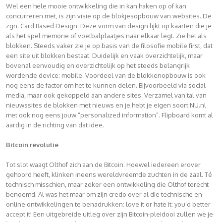
Wel een hele mooie ontwikkeling die in kan haken op of kan
concurreren met, is zijn visie op de blokjesopbouw van websites. De
zgn. Card Based Design. Deze vorm van design lijkt op kaarten die je
als het spel memorie of voetbalplaatjes naar elkaar legt. Zie het als
blokken. Steeds vaker zie je op basis van de filosofie mobile first, dat
een site uit blokken bestaat. Duidelijk en vaak overzichtelijk, maar
bovenal eenvoudig en overzichtelijk op het steeds belangrijk
wordende device: mobile. Voordeel van de blokkenopbouw is ook
nog eens de factor om het te kunnen delen. Bijvoorbeeld via social
media, maar ook gekoppeld aan andere sites. Verzamel van tal van
nieuwssites de blokken met nieuws en je hebt je eigen soort NU.nl
met ook nog eens jouw “personalized information”. Flipboard komt al
aardig in de richting van dat idee.
Bitcoin revolutie
Tot slot waagt Olthof zich aan de Bitcoin. Hoewel iedereen erover
gehoord heeft, klinken ineens wereldvreemde zuchten in de zaal. Té
technisch misschien, maar zeker een ontwikkeling die Olthof terecht
benoemd. Al was het maar om zijn credo over al die technische en
online ontwikkelingen te benadrukken: love it or hate it: you’d better
accept it! Een uitgebreide uitleg over zijn Bitcoin-pleidooi zullen we je