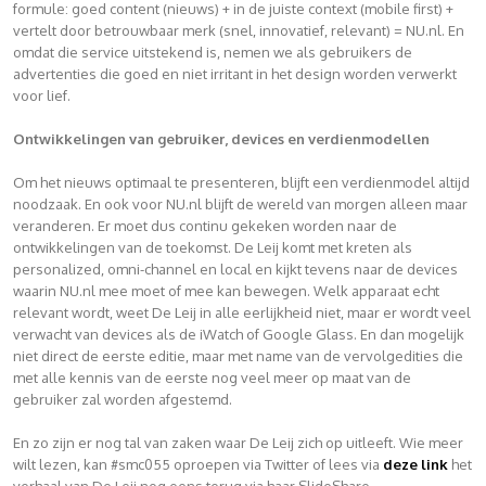
formule: goed content (nieuws) + in de juiste context (mobile first) +
vertelt door betrouwbaar merk (snel, innovatief, relevant) = NU.nl. En
omdat die service uitstekend is, nemen we als gebruikers de
advertenties die goed en niet irritant in het design worden verwerkt
voor lief.
Ontwikkelingen van gebruiker, devices en verdienmodellen
Om het nieuws optimaal te presenteren, blijft een verdienmodel altijd
noodzaak. En ook voor NU.nl blijft de wereld van morgen alleen maar
veranderen. Er moet dus continu gekeken worden naar de
ontwikkelingen van de toekomst. De Leij komt met kreten als
personalized, omni-channel en local en kijkt tevens naar de devices
waarin NU.nl mee moet of mee kan bewegen. Welk apparaat echt
relevant wordt, weet De Leij in alle eerlijkheid niet, maar er wordt veel
verwacht van devices als de iWatch of Google Glass. En dan mogelijk
niet direct de eerste editie, maar met name van de vervolgedities die
met alle kennis van de eerste nog veel meer op maat van de
gebruiker zal worden afgestemd.
En zo zijn er nog tal van zaken waar De Leij zich op uitleeft. Wie meer
wilt lezen, kan #smc055 oproepen via Twitter of lees via
deze link
het
verhaal van De Leij nog eens terug via haar SlideShare.