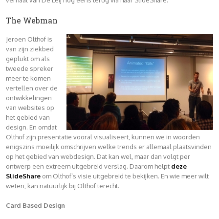
The Webman
Jeroen Olthof is
van zijn ziekbed
geplukt om als
tweede spreker
meer te komen
vertellen over de
ontwikkelingen
van websites op
het gebied van
design. En omdat
Olthof zijn presentatie vooral visualiseert, kunnen we in woorden
enigszins moeilijk omschrijven welke trends er allemaal plaatsvinden
op het gebied van webdesign. Dat kan wel, maar dan volgt per
ontwerp een extreem uitgebreid verslag. Daarom helpt
deze
SlideShare
om Olthof’s visie uitgebreid te bekijken. En wie meer wilt
weten, kan natuurlijk bij Olthof terecht.
Card Based Design