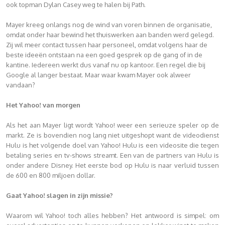
ook topman Dylan Casey weg te halen bij Path.
Mayer kreeg onlangs nog de wind van voren binnen de organisatie,
omdat onder haar bewind het thuiswerken aan banden werd gelegd.
Zij wil meer contact tussen haar personeel, omdat volgens haar de
beste ideeën ontstaan na een goed gesprek op de gang of in de
kantine. Iedereen werkt dus vanaf nu op kantoor. Een regel die bij
Google al langer bestaat. Maar waar kwam Mayer ook alweer
vandaan?
Het Yahoo! van morgen
Als het aan Mayer ligt wordt Yahoo! weer een serieuze speler op de
markt. Ze is bovendien nog lang niet uitgeshopt want de videodienst
Hulu is het volgende doel van Yahoo! Hulu is een videosite die tegen
betaling series en tv-shows streamt. Een van de partners van Hulu is
onder andere Disney. Het eerste bod op Hulu is naar verluid tussen
de 600 en 800 miljoen dollar.
Gaat Yahoo! slagen in zijn missie?
Waarom wil Yahoo! toch alles hebben? Het antwoord is simpel: om