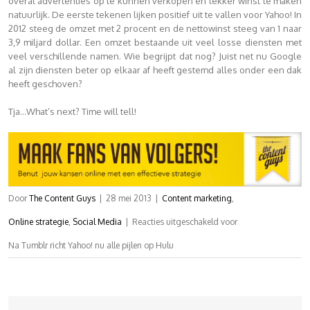
overal advertenties op te kunnen verkopen en lekker winst te maken
natuurlijk. De eerste tekenen lijken positief uit te vallen voor Yahoo! In
2012 steeg de omzet met 2 procent en de nettowinst steeg van 1 naar
3,9 miljard dollar. Een omzet bestaande uit veel losse diensten met
veel verschillende namen. Wie begrijpt dat nog? Juist net nu Google
al zijn diensten beter op elkaar af heeft gestemd alles onder een dak
heeft geschoven?
Tja…What’s next? Time will tell!
Door
The Content Guys
|
28 mei 2013
|
Content marketing
,
Online strategie
,
Social Media
|
Reacties uitgeschakeld
voor
Na Tumblr richt Yahoo! nu alle pijlen op Hulu