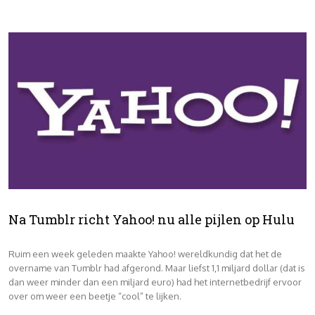
Na Tumblr richt Yahoo! nu alle pijlen op Hulu
Ruim een week geleden maakte Yahoo! wereldkundig dat het de
overname van Tumblr had afgerond. Maar liefst 1,1 miljard dollar (dat is
dan weer minder dan een miljard euro) had het internetbedrijf ervoor
over om weer een beetje “cool” te lijken.