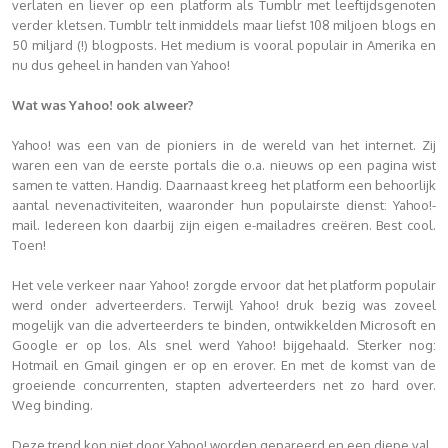
verlaten en liever op een platform als Tumblr met leeftijdsgenoten
verder kletsen. Tumblr telt inmiddels maar liefst 108 miljoen blogs en
50 miljard (!) blogposts. Het medium is vooral populair in Amerika en
nu dus geheel in handen van Yahoo!
Wat was Yahoo! ook alweer?
Yahoo! was een van de pioniers in de wereld van het internet. Zij
waren een van de eerste portals die o.a. nieuws op een pagina wist
samen te vatten. Handig. Daarnaast kreeg het platform een behoorlijk
aantal nevenactiviteiten, waaronder hun populairste dienst: Yahoo!-
mail. Iedereen kon daarbij zijn eigen e-mailadres creëren. Best cool.
Toen!
Het vele verkeer naar Yahoo! zorgde ervoor dat het platform populair
werd onder adverteerders. Terwijl Yahoo! druk bezig was zoveel
mogelijk van die adverteerders te binden, ontwikkelden Microsoft en
Google er op los. Als snel werd Yahoo! bijgehaald. Sterker nog:
Hotmail en Gmail gingen er op en erover. En met de komst van de
groeiende concurrenten, stapten adverteerders net zo hard over.
Weg binding.
Deze trend kon niet door Yahoo! worden gepareerd en een diepe val