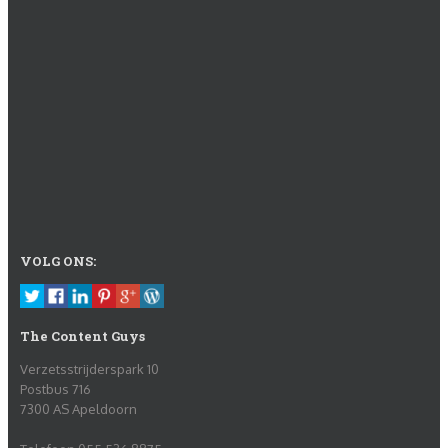
VOLG ONS:
The Content Guys
Verzetsstrijderspark 10
Postbus 716
7300 AS Apeldoorn