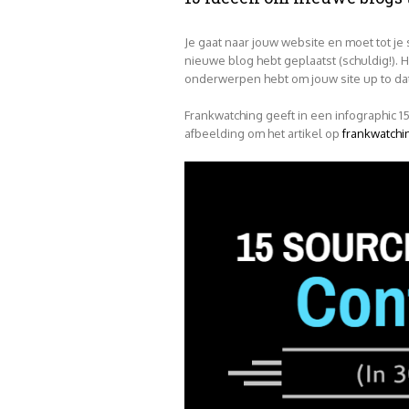
Je gaat naar jouw website en moet tot je 
nieuwe blog hebt geplaatst (schuldig!). H
onderwerpen hebt om jouw site up to da
Frankwatching geeft in een infographic 1
afbeelding om het artikel op
frankwatchi