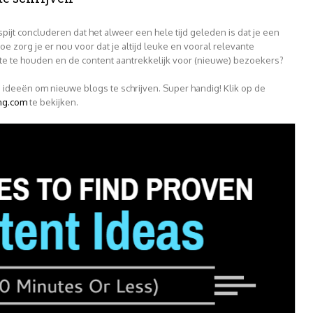
spijt concluderen dat het alweer een hele tijd geleden is dat je een
oe zorg je er nou voor dat je altijd leuke en vooral relevante
te te houden en de content aantrekkelijk voor (nieuwe) bezoekers?
5 ideeën om nieuwe blogs te schrijven. Super handig! Klik op de
ng.com
te bekijken.